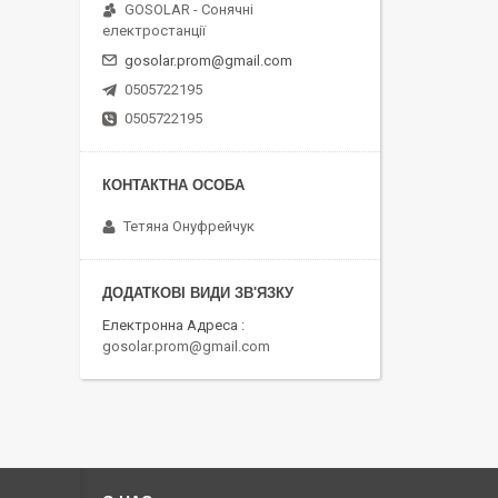
GOSOLAR - Сонячні
електростанції
gosolar.prom@gmail.com
0505722195
0505722195
Тетяна Онуфрейчук
Електронна Адреса
gosolar.prom@gmail.com