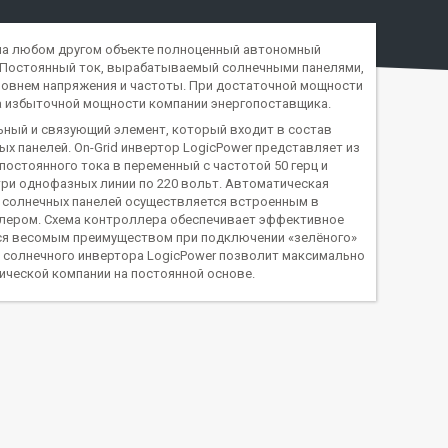
на любом другом объекте полноценный автономный
е. Постоянный ток, вырабатываемый солнечными панелями,
овнем напряжения и частоты. При достаточной мощности
а избыточной мощности компании энергопоставщика.
льный и связующий элемент, который входит в состав
 панелей. On-Grid инвертор LogicPower представляет из
постоянного тока в переменный с частотой 50 герц и
три однофазных линии по 220 вольт. Автоматическая
т солнечных панелей осуществляется встроенным в
оллером. Схема контроллера обеспечивает эффективное
тся весомым преимуществом при подключении «зелёного»
 солнечного инвертора LogicPower позволит максимально
ической компании на постоянной основе.