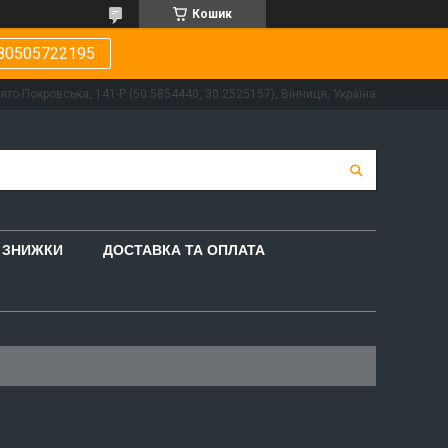
Кошик
80505722195
вято-Покровська, 141-Р (50.5854440, 30.2525157), Вінниця, Україна
ЗНИЖКИ
ДОСТАВКА ТА ОПЛАТА