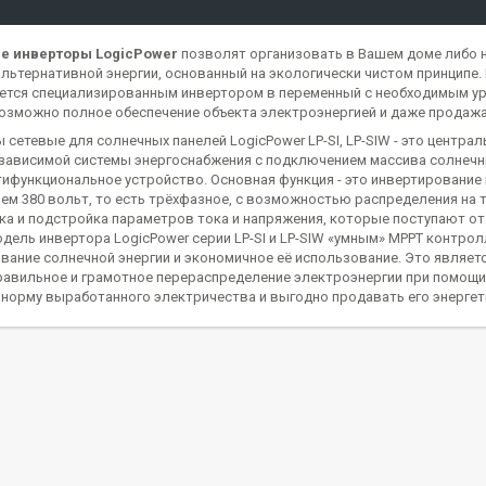
е инверторы LogicPower
позволят организовать в Вашем доме либо 
альтернативной энергии, основанный на экологически чистом принцип
ется специализированным инвертором в переменный с необходимым ур
озможно полное обеспечение объекта электроэнергией и даже продаж
 сетевые для солнечных панелей LogicPower LP-SI, LP-SIW - это центра
зависимой системы энергоснабжения с подключением массива солнечных
тифункциональное устройство. Основная функция - это инвертирование 
ем 380 вольт, то есть трёхфазное, с возможностью распределения на 
ка и подстройка параметров тока и напряжения, которые поступают о
дель инвертора LogicPower серии LP-SI и LP-SIW «умным» MPPT контр
вание солнечной энергии и экономичное её использование. Это являе
равильное и грамотное перераспределение электроэнергии при помощи
 норму выработанного электричества и выгодно продавать его энергет