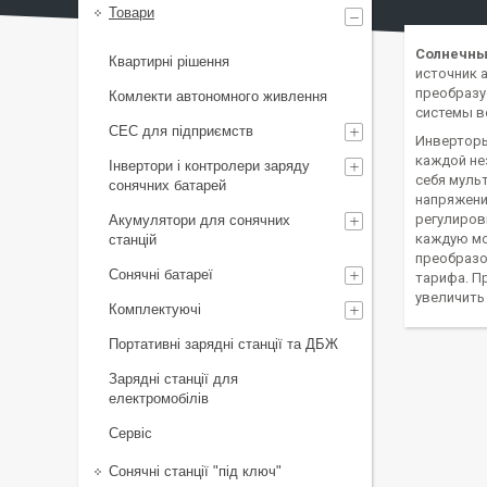
Товари
Солнечны
Квартирні рішення
источник 
преобразу
Комлекти автономного живлення
системы в
СЕС для підприємств
Инверторы
каждой не
Інвертори і контролери заряду
себя муль
сонячних батарей
напряжени
регулиров
Акумулятори для сонячних
каждую мо
станцій
преобразо
Сонячні батареї
тарифа. П
увеличить
Комплектуючі
Портативні зарядні станції та ДБЖ
Зарядні станції для
електромобілів
Сервіс
Сонячні станції "під ключ"