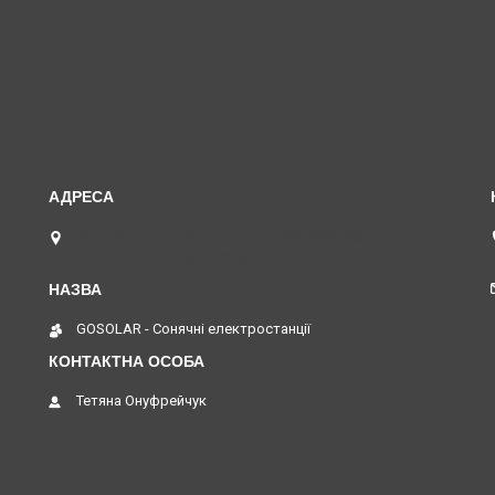
вул. Свято-Покровська, 141-Р (50.5854440,
30.2525157), Вінниця, Україна
GOSOLAR - Сонячні електростанції
Тетяна Онуфрейчук