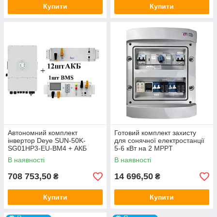
Купити
Купити
Автономний комплект
Готовий комплект захисту
інвертор Deye SUN-50K-
для сонячної електростанції
SG01HP3-EU-BM4 + АКБ
5-6 кВт на 2 MPPT
BOS-G PRO 12 шт + BMS
В наявності
В наявності
BOS-G PRO
708 753,50
14 696,50
₴
₴
Купити
Купити