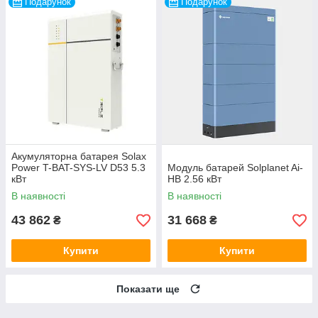
Подарунок
Подарунок
Акумуляторна батарея Solax
Power T-BAT-SYS-LV D53 5.3
Модуль батарей Solplanet Ai-
кВт
HB 2.56 кВт
В наявності
В наявності
43 862
31 668
₴
₴
Купити
Купити
Показати ще