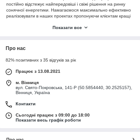
постійно відстежує найпередовіші і свіжі рішення на ринку
сонячної енергетики. Намагаємося максимально ефективно
реалізовувати в наших проектах пропонуючи клієнтам кращі
рішення на ринку як за якістю, так і за ціною.
Показати все
Пропонуємо тільки перевірене обладнання для різних умов
використання - саме те, яке буде працювати в необхідних
умовах. Ми пропонуємо кілька брендів обладнання, що
Про нас
дозволяє вирішити будь-яке завдання клієнта!
Устаткування є найнадійнішим в своєму класі і має краще
82% позитивних з 35 відгуків за рік
співвідношення ціна / функціонал / якість. На все обладнання
його виробник дає гарантію і здійснює післягарантійну
Працює з 13.08.2021
підтримку. З нашим обладнанням ви можете бути впевнені,
що ваші інвестиції захищені на весь термін служби
м. Вінниця
обладнання.
вул. Свято-Покровська, 141-Р (50.5854440, 30.2525157),
Вінниця, Україна
Мета і стратегія компанії не просто продати обладнання, а
надати для клієнта послугу якісного електропостачання. При
Контакти
виборі обладнання, ми керуємося не тільки тим, щоб воно
відповідало параметрам, але і щоб воно прослужило як
Сьогодні працює з 09:00 до 18:00
можна довше і вирішувало завдання клієнта
Показати весь графік роботи
Про нас