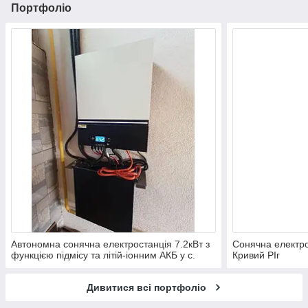
Портфоліо
Автономна сонячна електростанція 7.2кВт з
Сонячна електрос
функцією підмісу та літій-іонним АКБ у с.
Кривий РІг
Стуфчинці , Хмельницької обл.
Дивитися всі портфоліо