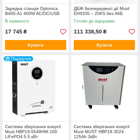
Зарядна станція Optonica
ДБЖ безперервної дії Must
B400-A1 400W AC/DC/USB
EH9335 – 20KS без АКБ
В наявності
Готово до відправки
17 745
111 338,50
₴
₴
Купити
Купити
Подарунок
Система зберігання енергії
Система зберігання енергії
Must НВР19-5548НМ-100
Must MUST НВР18-3024
LiFePO4 5.5 кВт
125Ah 3кВт