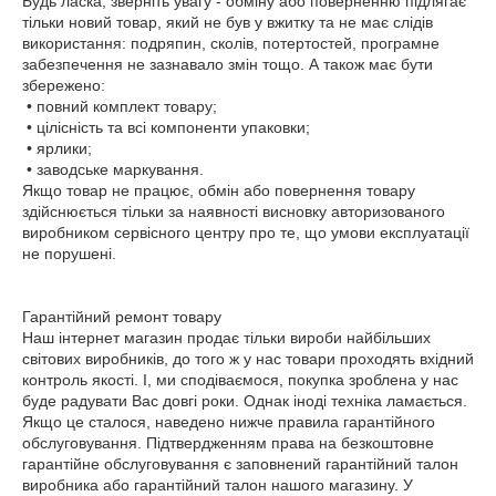
Будь ласка, зверніть увагу - обміну або поверненню підлягає 
тільки новий товар, який не був у вжитку та не має слідів 
використання: подряпин, сколів, потертостей, програмне 
забезпечення не зазнавало змін тощо. А також має бути 
збережено:

 • повний комплект товару;

 • цілісність та всі компоненти упаковки;

 • ярлики;

 • заводське маркування.

Якщо товар не працює, обмін або повернення товару 
здійснюється тільки за наявності висновку авторизованого 
виробником сервісного центру про те, що умови експлуатації 
не порушені.

Гарантійний ремонт товару

Наш інтернет магазин продає тільки вироби найбільших 
світових виробників, до того ж у нас товари проходять вхідний 
контроль якості. І, ми сподіваємося, покупка зроблена у нас 
буде радувати Вас довгі роки. Однак іноді техніка ламається. 
Якщо це сталося, наведено нижче правила гарантійного 
обслуговування. Підтвердженням права на безкоштовне 
гарантійне обслуговування є заповнений гарантійний талон 
виробника або гарантійний талон нашого магазину. У 