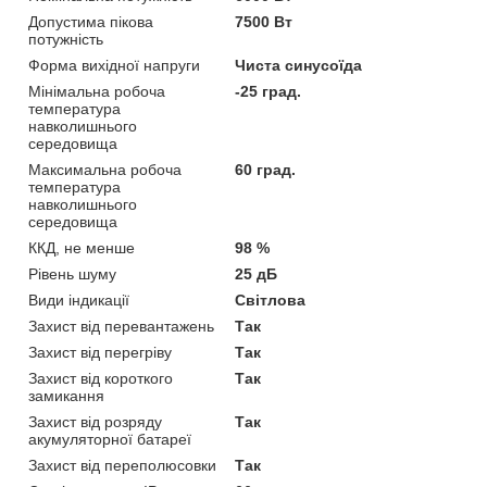
Допустима пікова
7500 Вт
потужність
Форма вихідної напруги
Чиста синусоїда
Мінімальна робоча
-25 град.
температура
навколишнього
середовища
Максимальна робоча
60 град.
температура
навколишнього
середовища
ККД, не менше
98 %
Рівень шуму
25 дБ
Види індикації
Світлова
Захист від перевантажень
Так
Захист від перегріву
Так
Захист від короткого
Так
замикання
Захист від розряду
Так
акумуляторної батареї
Захист від переполюсовки
Так