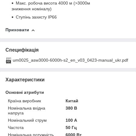
Макс. робоча висота 4000 м (>3000м
зниження номіналу)
Ступінь захисту ІР66
Приховати
Специфікація
um0025_asw3000-6000h-s2_en_v03_0423-manual_ukr.pdf
Характеристики
Основні атрибути
Країна виробник
Китай
Номінальна вхідна
380 В
напруга
Номінальний струм
100 А
Частота
50 Гц
Номінальна потужність
6000 Вт