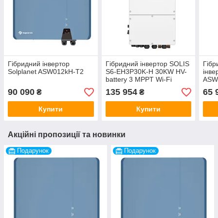
Гібридний інвертор
Гібридний інвертор SOLIS
Гібр
Solplanet ASW012kH-T2
S6-EH3P30K-H 30KW HV-
інве
battery 3 MPPT Wi-Fi
ASW
220/380V
90 090
135 954
65 
₴
₴
Купити
Купити
Акційні пропозиції та новинки
Подарунок
Подарунок