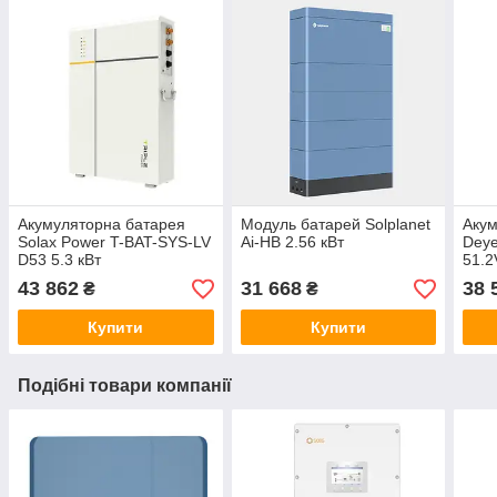
Акумуляторна батарея
Модуль батарей Solplanet
Акум
Solax Power T-BAT-SYS-LV
Ai-HB 2.56 кВт
Dey
D53 5.3 кВт
51.2
LIF
43 862
31 668
38 
₴
₴
Купити
Купити
Подібні товари компанії