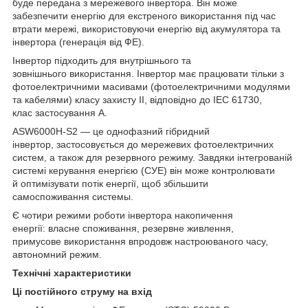
буде передана з мережевого інвертора. Він може
забезпечити енергію для екстреного використання під час
втрати мережі, використовуючи енергію від акумулятора та
інвертора (генерація від ФЕ).
Інвертор підходить для внутрішнього та
зовнішнього використання. Інвертор має працювати тільки з
фотоелектричними масивами (фотоелектричними модулями
та кабелями) класу захисту II, відповідно до IEC 61730,
клас застосування A.
ASW6000H-S2 — це однофазний гібридний
інвертор, застосовується до мережевих фотоелектричних
систем, а також для резервного режиму. Завдяки інтегрованій
системі керування енергією (СУЕ) він може контролювати
й оптимізувати потік енергії, щоб збільшити
самоспоживання системы.
Є чотири режими роботи інвертора накопичення
енергії: власне споживання, резервне живлення,
примусове використання впродовж настроюваного часу,
автономний режим.
Технічні характеристики
Ці постійного струму на вхід