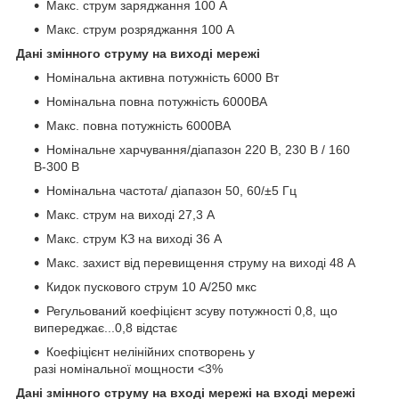
Макс. струм заряджання 100 А
Макс. струм розряджання 100 А
Дані змінного струму на виході мережі
Номінальна активна потужність 6000 Вт
Номінальна повна потужність 6000ВА
Макс. повна потужність 6000ВА
Номінальне харчування/діапазон 220 В, 230 В / 160
В-300 В
Номінальна частота/ діапазон 50, 60/±5 Гц
Макс. струм на виході 27,3 А
Макс. струм КЗ на виході 36 А
Макс. захист від перевищення струму на виході 48 А
Кидок пускового струм 10 А/250 мкс
Регульований коефіцієнт зсуву потужності 0,8, що
випереджає...0,8 відстає
Коефіцієнт нелінійних спотворень у
разі номінальної мощности <3%
Дані змінного струму на вході мережі на вході мережі