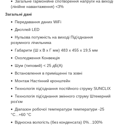
Загальне гармонійне спотворення напруги на виході
(лінійне навантаження) <3%
Загальні дані
Передавання даних WiFi
Дисплей LED
Нульова потужність на виході Під'єднання
розумного лічильника
Габарити (Ш х В х Г мм) 483 х 455 х 19,5 мм
Охолодження Конвекція
Шум (типовий) < 25 дБ(А)
Встановлення в приміщенні та зовні
Монтаж Настінний кронштейн
Технологія під'єднання постійного струму SUNCLIX
Технологія під'єднання змінного струму Штекерний
роз'єм
Діапазон робочої температури температури -25
°C...+60 °C
Відносна вологість (без конденсата) 0%...100%