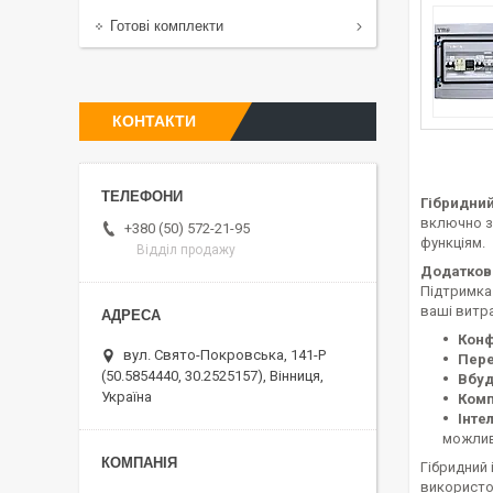
Готові комплекти
КОНТАКТИ
Гібридний
включно з 
+380 (50) 572-21-95
функціям.
Відділ продажу
Додаткові
Підтримка
ваші витр
Конф
вул. Свято-Покровська, 141-Р
Пере
(50.5854440, 30.2525157), Вінниця,
Вбуд
Україна
Комп
Інте
можлив
Гібридний
використо