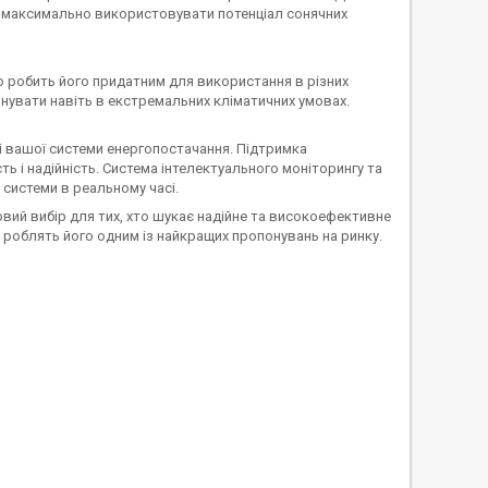
а максимально використовувати потенціал сонячних
що робить його придатним для використання в різних
онувати навіть в екстремальних кліматичних умовах.
ті вашої системи енергопостачання. Підтримка
ь і надійність. Система інтелектуального моніторингу та
 системи в реальному часі.
овий вибір для тих, хто шукає надійне та високоефективне
 роблять його одним із найкращих пропонувань на ринку.