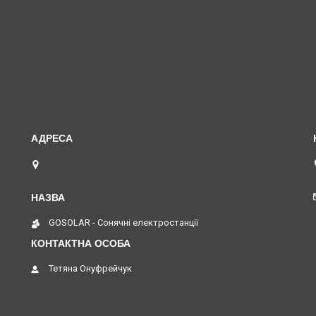
вул. Свято-Покровська, 141-Р (50.5854440,
30.2525157), Вінниця, Україна
GOSOLAR - Сонячні електростанції
Тетяна Онуфрейчук