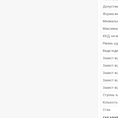
Допустим
Форма ви
Мінімаль
Максимал
ККД, не 
Рівень ш
Види інди
Захист в
Захист ві
Захист в
Захист в
Захист в
Ступінь з
Кількіст
Стан