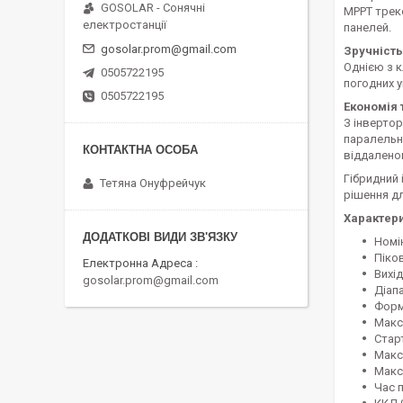
GOSOLAR - Сонячні
MPPT трек
електростанції
панелей.
gosolar.prom@gmail.com
Зручність
Однією з к
0505722195
погодних у
0505722195
Економія 
З інвертор
паралельно
віддаленог
Гібридний 
Тетяна Онуфрейчук
рішення дл
Характер
Номі
Піко
Електронна Адреса
Вихід
gosolar.prom@gmail.com
Діапа
Форм
Макс
Стар
Макс
Макс
Час 