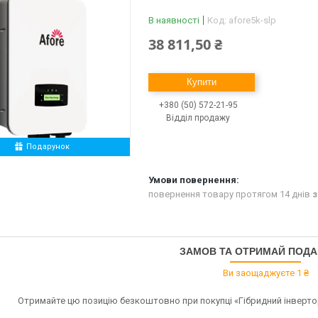
В наявності
Код:
afore5k-slp
38 811,50 ₴
Купити
+380 (50) 572-21-95
Відділ продажу
Подарунок
повернення товару протягом 14 днів
з
ЗАМОВ ТА ОТРИМАЙ ПОД
Ви заощаджуєте 1 ₴
Отримайте цю позицію безкоштовно при покупці «Гібридний інвертор