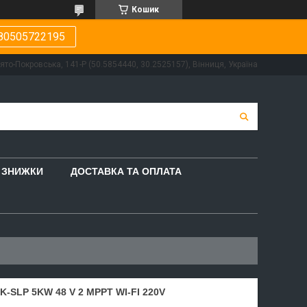
Кошик
80505722195
вято-Покровська, 141-Р (50.5854440, 30.2525157), Вінниця, Україна
ЗНИЖКИ
ДОСТАВКА ТА ОПЛАТА
-SLP 5KW 48 V 2 MPPT WI-FI 220V