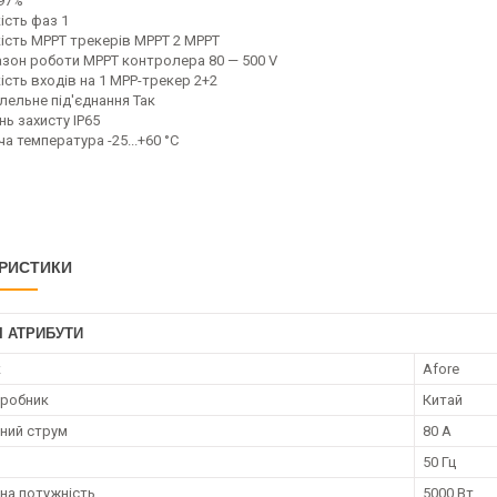
97%
ість фаз 1
кість MPPT трекерів MPPT 2 MPPT
азон роботи MPPT контролера 80 — 500 V
ість входів на 1 МРР-трекер 2+2
лельне під'єднання Так
нь захисту IP65
а температура -25...+60 °C
РИСТИКИ
І АТРИБУТИ
к
Afore
иробник
Китай
ний струм
80 А
50 Гц
на потужність
5000 Вт