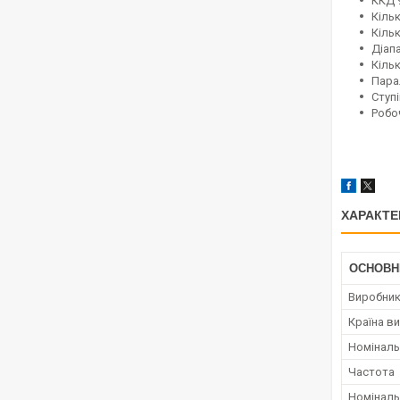
ККД 
Кільк
Кіль
Діап
Кільк
Пара
Ступі
Робоч
ХАРАКТЕ
ОСНОВН
Виробни
Країна в
Номіналь
Частота
Номіналь