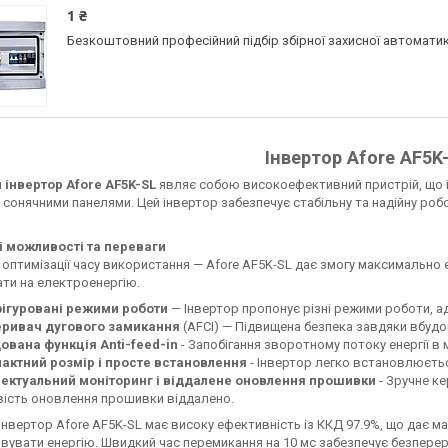
1 ₴
Безкоштовний професійний підбір збірної захисної автомати
Інвертор Afore AF5K
 інвертор Afore AF5K-SL
являє собою високоефективний пристрій, що і
сонячними панелями. Цей інвертор забезпечує стабільну та надійну ро
 можливості та переваги
 оптимізації часу використання — Afore AF5K-SL дає змогу максимальн
ати на електроенергію.
ігуровані режими роботи
— Інвертор пропонує різні режими роботи, а
ривач дугового замикання
(AFCI) — Підвищена безпека завдяки вбуд
ована функція Anti-feed-in
- Запобігання зворотному потоку енергії в 
актний розмір і просте встановлення
- Інвертор легко встановлюється
лектуальний моніторинг і віддалене оновлення прошивки
- Зручне ке
ість оновлення прошивки віддалено.
 інвертор Afore AF5K-SL має високу ефективність із ККД 97.9%, що дає
вувати енергію. Швидкий час перемикання на 10 мс забезпечує безперер