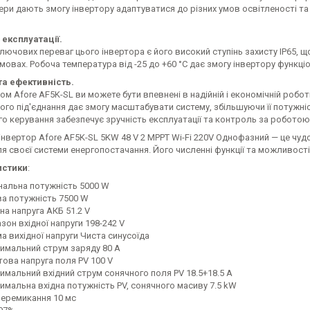
ери дають змогу інвертору адаптуватися до різних умов освітленості т
 експлуатації.
лючових переваг цього інвертора є його високий ступінь захисту IP65, 
мовах. Робоча температура від -25 до +60 °C дає змогу інвертору функці
та ефективність.
ом Afore AF5K-SL ви можете бути впевнені в надійній і економічній робо
го під'єднання дає змогу масштабувати систему, збільшуючи її потужніст
о керування забезпечує зручність експлуатації та контроль за роботою
інвертор Afore AF5K-SL 5KW 48 V 2 MPPT Wi-Fi 220V Однофазний — це чуд
я своєї системи енергопостачання. Його численні функції та можливості
истики
:
нальна потужність 5000 W
ва потужність 7500 W
на напруга АКБ 51.2 V
зон вхідної напруги 198-242 V
а вихідної напруги Чиста синусоїда
имальний струм заряду 80 A
това напруга поля PV 100 V
имальний вхідний струм сонячного поля PV 18.5+18.5 A
имальна вхідна потужність PV, сонячного масиву 7.5 kW
перемикання 10 мс