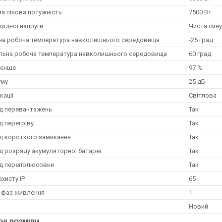
а пікова потужність
7500 Вт
хідної напруги
Чиста сину
на робоча температура навколишнього середовища
-25 град.
ьна робоча температура навколишнього середовища
60 град.
менше
97 %
уму
25 дБ
кації
Світлова
ід перевантажень
Так
д перегріву
Так
ід короткого замикання
Так
ід розряду акумуляторної батареї
Так
ід переполюсовки
Так
ахисту IP
65
ь фаз живлення
1
Новий