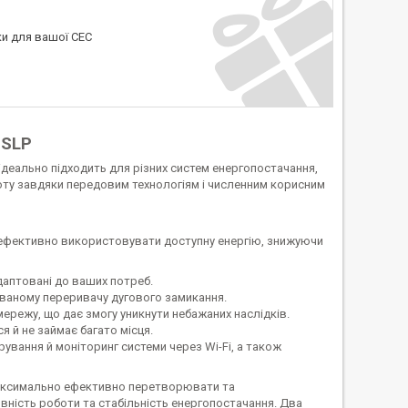
ки для вашої СЕС
-SLP
деально підходить для різних систем енергопостачання,
боту завдяки передовим технологіям і численним корисним
о ефективно використовувати доступну енергію, знижуючи
даптовані до ваших потреб.
ованому переривачу дугового замикання.
мережу, що дає змогу уникнути небажаних наслідків.
 й не займає багато місця.
рування й моніторинг системи через Wi-Fi, а також
 максимально ефективно перетворювати та
вність роботи та стабільність енергопостачання. Два