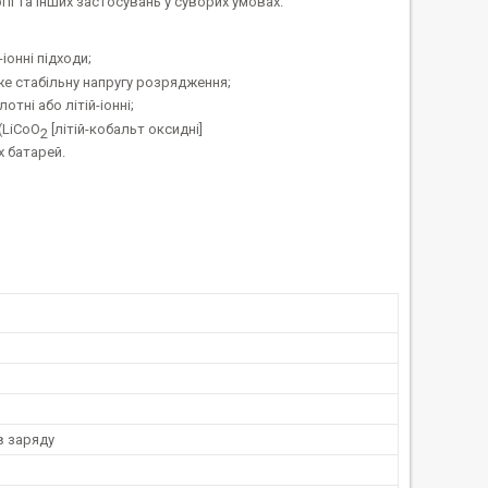
ії та інших застосувань у суворих умовах.
іонні підходи;
же стабільну напругу розрядження;
ні або літій-іонні;
(LiCoO
[літій-кобальт оксидні]
2
х батарей.
в заряду