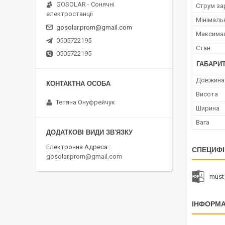
GOSOLAR - Сонячні
Струм за
електростанції
Мінімаль
gosolar.prom@gmail.com
Максимал
0505722195
Стан
0505722195
ГАБАРИТ
Довжина
Висота
Тетяна Онуфрейчук
Ширина
Вага
Електронна Адреса
СПЕЦИФІ
gosolar.prom@gmail.com
must
ІНФОРМА