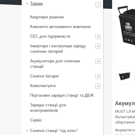
Товари
Квартирні рішення
Комлекти автономного живлення
СЕС для підприємств
Інвертори і контролери заряду
сонячних батарей
Акумулятори для сонячних
станцій
Сонячні батареї
Комплектуючі
Портативні зарядні станції та ДБЖ
Акумул
Зарядні станції для
електромобілів
MUST LiFeP
балансуван
Сервіс
зберігання
Акумулятор
Сонячні станції "під ключ"