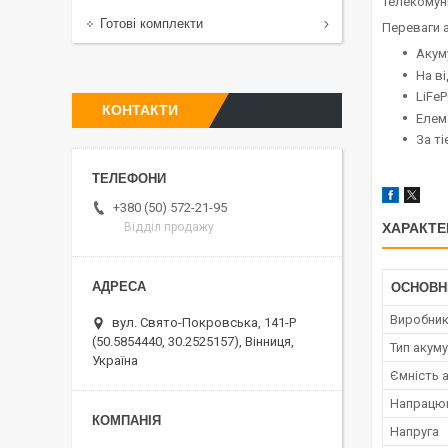
телекомуні
Готові комплекти
Переваги 
Акум
На ві
LiFe
КОНТАКТИ
Елем
За ті
+380 (50) 572-21-95
Відділ продажу
ХАРАКТЕ
ОСНОВН
Виробни
вул. Свято-Покровська, 141-Р
(50.5854440, 30.2525157), Вінниця,
Тип акум
Україна
Ємність 
Напрацю
Напруга