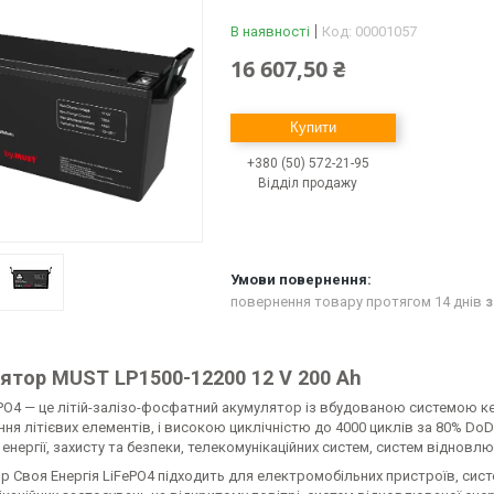
В наявності
Код:
00001057
16 607,50 ₴
Купити
+380 (50) 572-21-95
Відділ продажу
повернення товару протягом 14 днів
з
ятор MUST LP1500-12200 12 V 200 Ah
O4 — це літій-залізо-фосфатний акумулятор із вбудованою системою ке
ня літієвих елементів, і високою циклічністю до 4000 циклів за 80% Do
 енергії, захисту та безпеки, телекомунікаційних систем, систем відновлю
 Своя Енергія LiFePO4 підходить для електромобільних пристроїв, систем