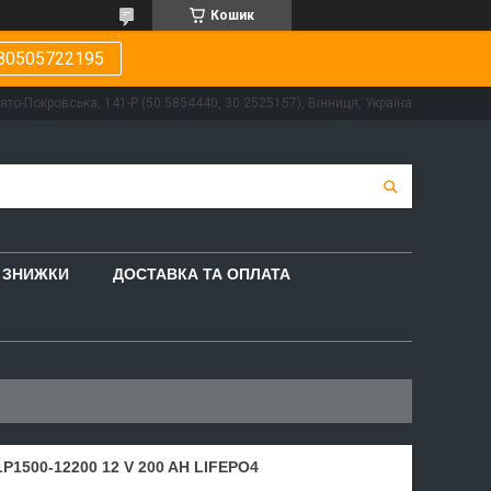
Кошик
80505722195
вято-Покровська, 141-Р (50.5854440, 30.2525157), Вінниця, Україна
ЗНИЖКИ
ДОСТАВКА ТА ОПЛАТА
500-12200 12 V 200 AH LIFEPO4