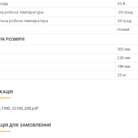
ряду
20 А
на робоча температура
-20 град.
ьна робоча температура
55 град.
Новий
НІ РОЗМІРИ
502 мм
243 мм
186 мм
23 кг
КАЦІЯ
_1500_12100_200.pdf
ЦІЯ ДЛЯ ЗАМОВЛЕННЯ