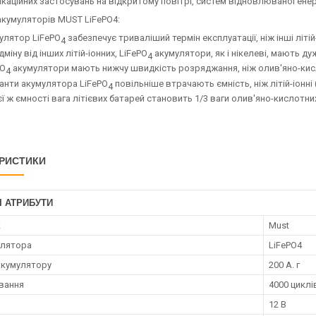
каційних застосувань на відкритому повітрі, систем відновлюваної енерг
акумуляторів MUST LiFePO4:
улятор LiFePO
забезпечує триваліший термін експлуатації, ніж інші літій-
4
дміну від інших літій-іонних, LiFePO
акумулятори, як і нікелеві, мають ду
4
PO
акумулятори мають нижчу швидкість розряджання, ніж олив'яно-кислот
4
анти акумулятора LiFePO
повільніше втрачають ємність, ніж літій-іонні 
4
єї ж ємності вага літієвих батарей становить 1/3 ваги олив'яно-кислотни
РИСТИКИ
І АТРИБУТИ
к
Must
улятора
LiFePO4
акумулятору
200 А. г
вання
4000 циклі
12 В