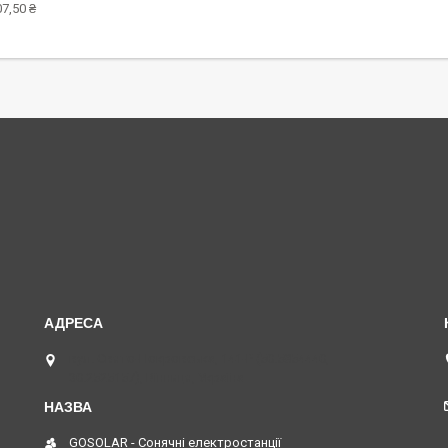
7,50 ₴
вул. Свято-Покровська, 141-Р (50.5854440,
30.2525157), Вінниця, Україна
GOSOLAR - Сонячні електростанції