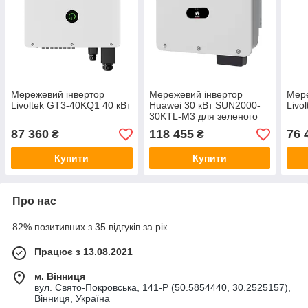
Мережевий інвертор
Мережевий інвертор
Мере
Livoltek GT3-40KQ1 40 кВт
Huawei 30 кВт SUN2000-
Livo
30KTL-M3 для зеленого
тарифу
87 360
118 455
76 
₴
₴
Купити
Купити
Про нас
82% позитивних з 35 відгуків за рік
Працює з 13.08.2021
м. Вінниця
вул. Свято-Покровська, 141-Р (50.5854440, 30.2525157),
Вінниця, Україна