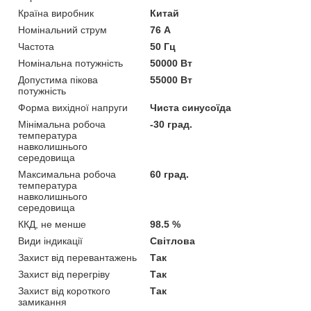
Країна виробник
Китай
Номінальний струм
76 А
Частота
50 Гц
Номінальна потужність
50000 Вт
Допустима пікова
55000 Вт
потужність
Форма вихідної напруги
Чиста синусоїда
Мінімальна робоча
-30 град.
температура
навколишнього
середовища
Максимальна робоча
60 град.
температура
навколишнього
середовища
ККД, не менше
98.5 %
Види індикації
Світлова
Захист від перевантажень
Так
Захист від перегріву
Так
Захист від короткого
Так
замикання