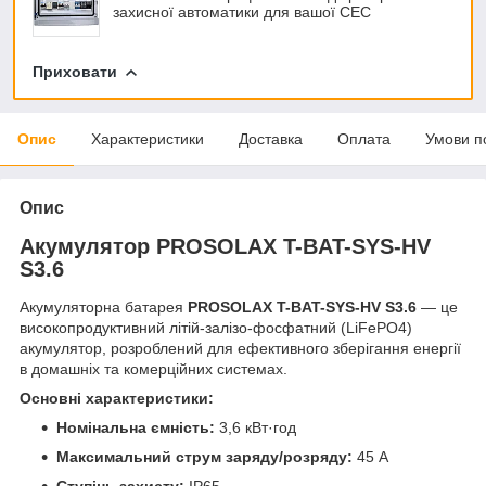
захисної автоматики для вашої СЕС
Приховати
Опис
Характеристики
Доставка
Оплата
Умови п
Опис
Акумулятор PROSOLAX T-BAT-SYS-HV
S3.6
Акумуляторна батарея
PROSOLAX T-BAT-SYS-HV S3.6
— це
високопродуктивний літій-залізо-фосфатний (LiFePO4)
акумулятор, розроблений для ефективного зберігання енергії
в домашніх та комерційних системах.
Основні характеристики:
Номінальна ємність:
3,6 кВт·год
Максимальний струм заряду/розряду:
45 А