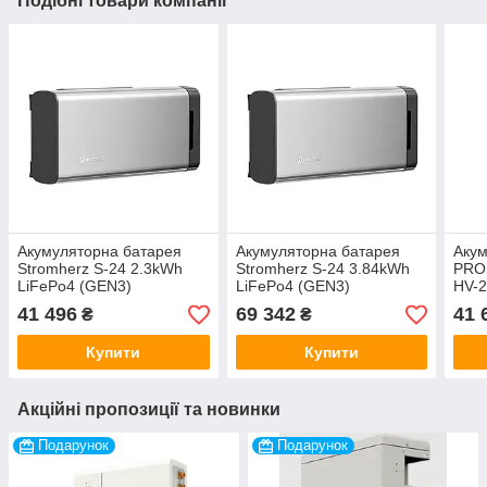
Подібні товари компанії
Акумуляторна батарея
Акумуляторна батарея
Акум
Stromherz S-24 2.3kWh
Stromherz S-24 3.84kWh
PRO
LiFePo4 (GEN3)
LiFePo4 (GEN3)
HV-2
41 496
69 342
41 
₴
₴
Купити
Купити
Акційні пропозиції та новинки
Подарунок
Подарунок