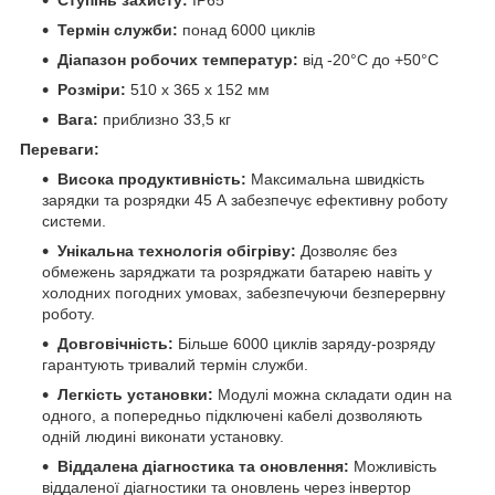
Ступінь захисту:
IP65
Термін служби:
понад 6000 циклів
Діапазон робочих температур:
від -20°C до +50°C
Розміри:
510 x 365 x 152 мм
Вага:
приблизно 33,5 кг
Переваги:
Висока продуктивність:
Максимальна швидкість
зарядки та розрядки 45 А забезпечує ефективну роботу
системи.
Унікальна технологія обігріву:
Дозволяє без
обмежень заряджати та розряджати батарею навіть у
холодних погодних умовах, забезпечуючи безперервну
роботу.
Довговічність:
Більше 6000 циклів заряду-розряду
гарантують тривалий термін служби.
Легкість установки:
Модулі можна складати один на
одного, а попередньо підключені кабелі дозволяють
одній людині виконати установку.
Віддалена діагностика та оновлення:
Можливість
віддаленої діагностики та оновлень через інвертор