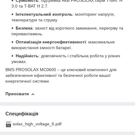
Сумісність
: підтримка АКБ PROSOLAX серій T-BAT H
3.0 та T-BAT H 2.7.
Інтелектуальний контроль
: моніторинг напруги,
температури та струму.
Безпека
: захист від короткого замикання, перегріву та
перевантажень.
Оптимізація енергоефективності
: максимальне
використання ємності батареї.
Надійність
: довговічність і стабільна робота у різних
умовах.
BMS PROSOLAX МС0600 – це ключовий компонент для
забезпечення ефективної та безпечної роботи вашої
енергетичної системи.
Приховати
Специфікація
solax_high_voltage_6.pdf