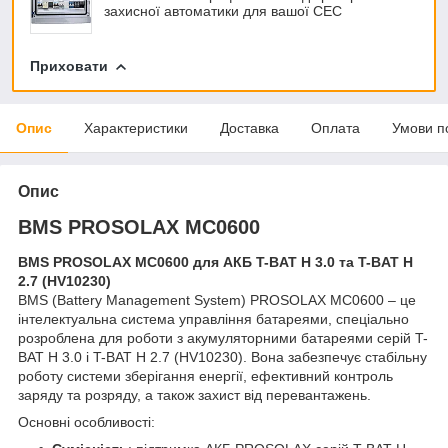
захисної автоматики для вашої СЕС
Приховати
Опис
Характеристики
Доставка
Оплата
Умови п
Опис
BMS PROSOLAX МС0600
BMS PROSOLAX МС0600 для АКБ T-BAT H 3.0 та T-BAT H
2.7 (HV10230)
BMS (Battery Management System) PROSOLAX МС0600 – це
інтелектуальна система управління батареями, спеціально
розроблена для роботи з акумуляторними батареями серій T-
BAT H 3.0 і T-BAT H 2.7 (HV10230). Вона забезпечує стабільну
роботу системи зберігання енергії, ефективний контроль
заряду та розряду, а також захист від перевантажень.
Основні особливості: