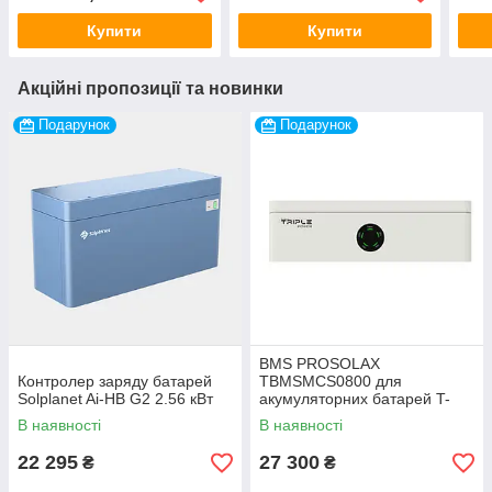
Купити
Купити
Акційні пропозиції та новинки
Подарунок
Подарунок
BMS PROSOLAX
Контролер заряду батарей
TBMSMCS0800 для
Solplanet Ai-HB G2 2.56 кВт
акумуляторних батарей T-
BAT SYS HV S3.6
В наявності
В наявності
22 295
27 300
₴
₴