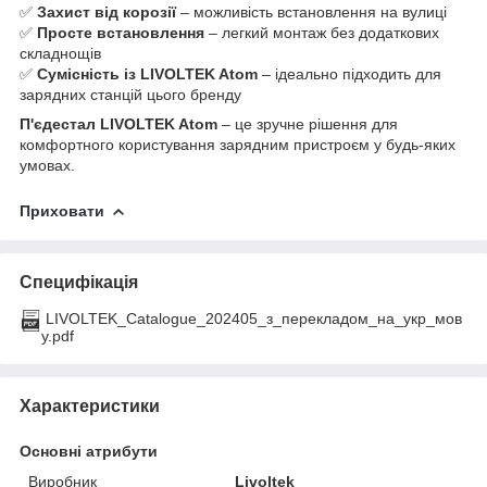
✅
Захист від корозії
– можливість встановлення на вулиці
✅
Просте встановлення
– легкий монтаж без додаткових
складнощів
✅
Сумісність із LIVOLTEK Atom
– ідеально підходить для
зарядних станцій цього бренду
П'єдестал LIVOLTEK Atom
– це зручне рішення для
комфортного користування зарядним пристроєм у будь-яких
умовах.
Приховати
Специфікація
LIVOLTEK_Catalogue_202405_з_перекладом_на_укр_мов
у.pdf
Характеристики
Основні атрибути
Виробник
Livoltek