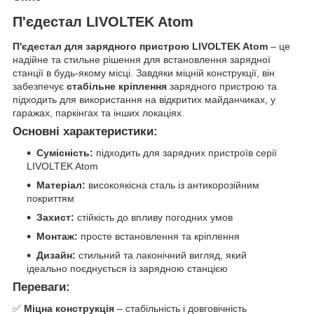
П'єдестал LIVOLTEK Atom
П'єдестал для зарядного пристрою LIVOLTEK Atom
– це
надійне та стильне рішення для встановлення зарядної
станції в будь-якому місці. Завдяки міцній конструкції, він
забезпечує
стабільне кріплення
зарядного пристрою та
підходить для використання на відкритих майданчиках, у
гаражах, паркінгах та інших локаціях.
Основні характеристики:
Сумісність:
підходить для зарядних пристроїв серії
LIVOLTEK Atom
Матеріал:
високоякісна сталь із антикорозійним
покриттям
Захист:
стійкість до впливу погодних умов
Монтаж:
просте встановлення та кріплення
Дизайн:
стильний та лаконічний вигляд, який
ідеально поєднується із зарядною станцією
Переваги:
✅
Міцна конструкція
– стабільність і довговічність