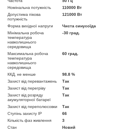
Частота
50 Гц
Номінальна потужність
110000 Вт
Допустима пікова
121000 Вт
потужність
Форма вихідної напруги
Чиста синусоїда
Мінімальна робоча
-30 град.
температура
навколишнього
середовища
Максимальна робоча
60 град.
температура
навколишнього
середовища
ККД, не менше
98.8 %
Захист від перевантажень
Так
Захист від перегріву
Так
Захист від розряду
Так
акумуляторної батареї
Захист від переполюсовки
Так
Ступінь захисту IP
66
Кількість фаз живлення
3
Стан
Новий