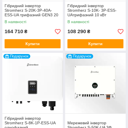
Гібридний інвертор
Гібридний інвертор
Stromherz S-20K-3Р-40А-
Stromherz S-10K- 3Р-ESS-
ESS-UA трифазний GEN3 20
UAтрифазний 10 кВт
кВт
В наявності
В наявності
164 710
108 290
₴
₴
Купити
Купити
Подарунок
Подарунок
Гібридний інвертор
Stromherz S-8K-1Р-ESS-UA
Мережевий інвертор
однофазний
Stromherz S-50K-UA 3Ф