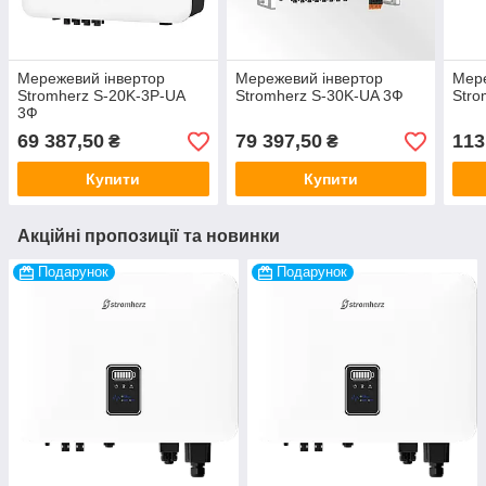
Мережевий інвертор
Мережевий інвертор
Мере
Stromherz S-20K-3Р-UA
Stromherz S-30K-UA 3Ф
Stro
3Ф
69 387,50
79 397,50
113
₴
₴
Купити
Купити
Акційні пропозиції та новинки
Подарунок
Подарунок