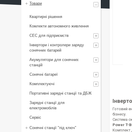
Товари
Квартирні рішення
Комлекти автономного живлення
СЕС для підприємств
Інвертори і контролери заряду
сонячних батарей
Акумулятори для сонячних
станцій
Сонячні батареї
Комплектуючі
Портативні зарядні станції та ДБЖ
Інверто
Зарядні станції для
електромобілів
Готовий е
бізнесу.
Сервіс
Система с
Power T-B
Сонячні станції "під ключ"
Комплект 