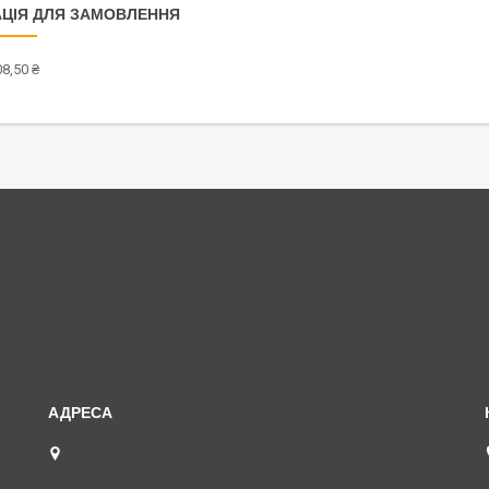
ЦІЯ ДЛЯ ЗАМОВЛЕННЯ
8,50 ₴
вул. Свято-Покровська, 141-Р (50.5854440,
30.2525157), Вінниця, Україна