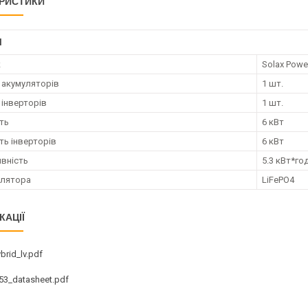
РИСТИКИ
І
к
Solax Powe
ь акумуляторів
1 шт.
 інверторів
1 шт.
ть
6 кВт
ть інверторів
6 кВт
вність
5.3 кВт*го
улятора
LiFePO4
КАЦІЇ
brid_lv.pdf
d53_datasheet.pdf