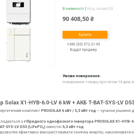
В наявності
Код:
solax6-53
90 408,50 ₴
Купити
+380 (50) 572-21-95
Відділ продажу
повернення товару протягом 14 днів
з
р Solax X1-HYB-6.0-LV
6 kW + АКБ T-BAT-SYS-LV D5
нергетичний комплект
PROSOLAX 6 кВт / 5,3 кВт·год
— сучасне рішення д
кладається з
гібридного однофазного інвертора PROSOLAX X1-HYB-6.
AT-SYS-LV D53 (LiFePO₄)
ємністю
5,3 кВт·год
.
дозволяє ефективно використовувати сонячну енергію, накопичувати на