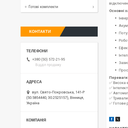
відключен
Готові комплекти
Основні х
Інве
Акум
КОНТАКТИ
Поту
Робо
Ефек
Інтел
+380 (50) 572-21-95
Захи
Відділ продажу
Прос
Переваги
✅ Висока е
✅ Інтелек
вул. Свято-Покровська, 141-Р
✅ Автомат
(50.5854440, 30.2525157), Вінниця,
✅ Тривалий
Україна
✅ Готове р