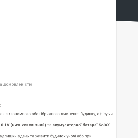
а домовленістю
3
ля автономного або гібридного живлення будинку, офісу чи
0-LV (низьковольтний)
та
акумуляторної батареї SolaX
длишки вдень та живити будинок уночі або при