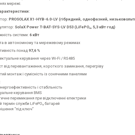
нях мережі.
арактеристики:
ртор:
PROSOLAX X1-HYB-6.0-LV (гібридний, однофазний, низьковольт
улятор:
SolaX Power T-BAT-SYS-LV D53 (LiFePO₄, 5,3 кВт·год)
жність системи:
6 кВт
та в автономному та мережевому режимах
тивність понад
97,6 %
ектуальне керування через Wi-Fi / RS485
ст від перевантаження, короткого замикання, перегріву
тий монтаж і сумісність із сонячними панелями
:
нергоефективність і стабільність
туальне керування BMS
ичне перемикання при відключенні електрики
 термін служби LiFePO₄ батарей
ішення “під ключ”