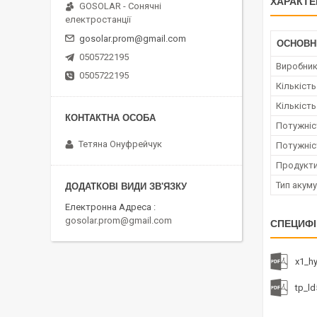
ХАРАКТЕ
GOSOLAR - Сонячні
електростанції
gosolar.prom@gmail.com
ОСНОВН
0505722195
Виробни
0505722195
Кількіст
Кількість
Потужніс
Тетяна Онуфрейчук
Потужніс
Продукти
Тип акум
Електронна Адреса
gosolar.prom@gmail.com
СПЕЦИФІ
x1_hy
tp_l