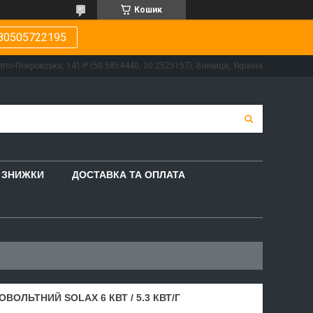
Кошик
80505722195
вято-Покровська, 141-Р (50.5854440, 30.2525157), Вінниця, Україна
ЗНИЖКИ
ДОСТАВКА ТА ОПЛАТА
ОЛЬТНИЙ SOLAX 6 КВТ / 5.3 КВТ/Г