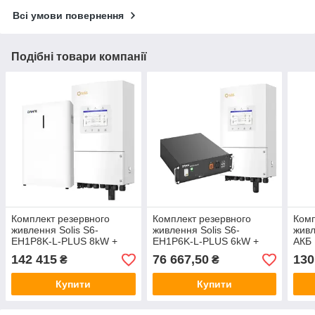
Всі умови повернення
Подібні товари компанії
Комплект резервного
Комплект резервного
Комп
живлення Solis S6-
живлення Solis S6-
живл
EH1P8K-L-PLUS 8kW +
EH1P6K-L-PLUS 6kW +
АКБ 
АКБ Dahai 10,49 кВт
АКБ Dahai Solar SDC10-
BOX5
142 415
76 667,50
130
₴
₴
BOX5 Basic-L1 5 кВт
Купити
Купити