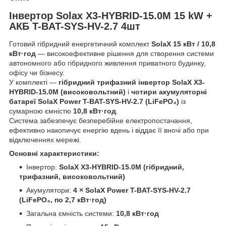
Інвертор Solax X3-HYBRID-15.0M
15 kW +
АКБ T-BAT-SYS-HV-2.7 4шт
Готовий гібридний енергетичний комплект
SolaX 15 кВт / 10,8
кВт·год
— високоефективне рішення для створення системи
автономного або гібридного живлення приватного будинку,
офісу чи бізнесу.
У комплекті —
гібридний трифазний інвертор SolaX X3-
HYBRID-15.0M (високовольтний)
і
чотири акумуляторні
батареї SolaX Power T-BAT-SYS-HV-2.7 (LiFePO₄)
із
сумарною ємністю
10,8 кВт·год
.
Система забезпечує безперебійне електропостачання,
ефективно накопичує енергію вдень і віддає її вночі або при
відключеннях мережі.
Основні характеристики:
Інвертор:
SolaX X3-HYBRID-15.0M (гібридний,
трифазний, високовольтний)
Акумулятори:
4 × SolaX Power T-BAT-SYS-HV-2.7
(LiFePO₄, по 2,7 кВт·год)
Загальна ємність системи:
10,8 кВт·год