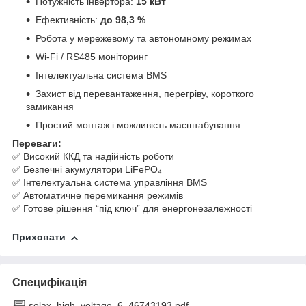
Потужність інвертора:
15 кВт
Ефективність:
до 98,3 %
Робота у мережевому та автономному режимах
Wi-Fi / RS485 моніторинг
Інтелектуальна система BMS
Захист від перевантаження, перегріву, короткого
замикання
Простий монтаж і можливість масштабування
Переваги:
✅ Високий ККД та надійність роботи
✅ Безпечні акумулятори LiFePO₄
✅ Інтелектуальна система управління BMS
✅ Автоматичне перемикання режимів
✅ Готове рішення “під ключ” для енергонезалежності
Приховати
Специфікація
solax_high_voltage_6_46743193.pdf