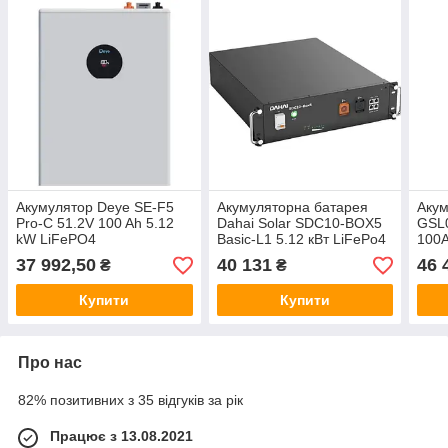
Акумулятор Deye SE-F5
Акумуляторна батарея
Акум
Pro-C 51.2V 100 Ah 5.12
Dahai Solar SDC10-BOX5
GSL
kW LiFePO4
Basic-L1 5.12 кВт LiFePo4
100
37 992,50
40 131
46 
₴
₴
Купити
Купити
Про нас
82% позитивних з 35 відгуків за рік
Працює з 13.08.2021