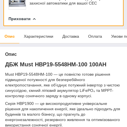
захисної автоматики для вашої СЕС
Приховати
Опис
Характеристики
Доставка
Оплата
Умови п
Опис
ДБЖ Must НВР19-5548НМ-100 100AH
Must HBP19-5548HM-100 — це повністю готове рішення
підвищеної потужності для безперебійного
електропостачання, яке об'єднує потужний інвертор з чистою
синусоїдою, ємний літієвий акумулятор LiFePO₄ та MPPT-
контролер сонячного заряду в одному корпусі.
Серія HBP1900 — це високопродуктивне універсальне
рішення для накопичення енергії, яке ідеально підходить для
будинків та малого бізнесу, що прагнуть до
енергонезалежності, резервного живлення та оптимізованого
використання сонячної енергії.