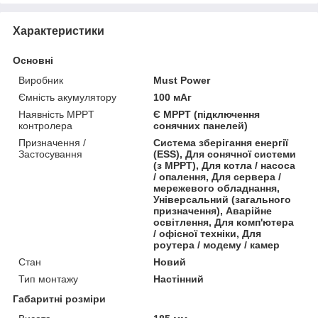
Характеристики
Основні
Виробник
Must Power
Ємність акумулятору
100 мАг
Наявність MPPT
Є MPPT (підключення
контролера
сонячних панелей)
Призначення /
Система зберігання енергії
Застосування
(ESS), Для сонячної системи
(з MPPT), Для котла / насоса
/ опалення, Для сервера /
мережевого обладнання,
Універсальний (загального
призначення), Аварійне
освітлення, Для комп'ютера
/ офісної техніки, Для
роутера / модему / камер
Стан
Новий
Тип монтажу
Настінний
Габаритні розміри